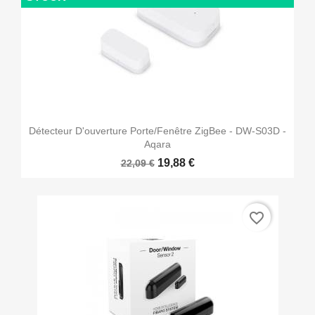
Détecteur D'ouverture Porte/fenêtre ZigBee - DW-S03D -
Aqara
19,88 €
22,09 €
favorite_border