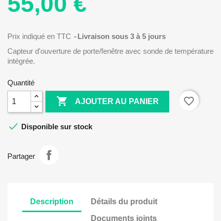
55,00 €
Prix indiqué en TTC
Livraison sous 3 à 5 jours
Capteur d'ouverture de porte/fenêtre avec sonde de température
intégrée.
Quantité

favorite_border
AJOUTER AU PANIER

Disponible sur stock
Partager
Description
Détails du produit
Documents joints