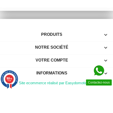

PRODUITS

NOTRE SOCIÉTÉ

VOTRE COMPTE
keyboard_arrow_down
INFORMATIONS
9.6
/10
62 avis
© 2026 - Site ecommerce réalisé par Easydomotic
Contactez-nous