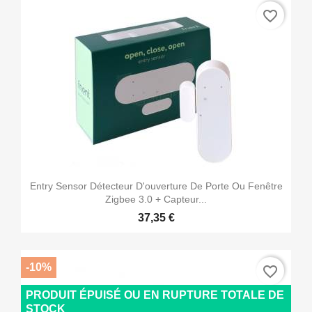
favorite_border
Entry Sensor Détecteur D'ouverture De Porte Ou Fenêtre
Zigbee 3.0 + Capteur...
37,35 €
-10%
favorite_border
PRODUIT ÉPUISÉ OU EN RUPTURE TOTALE DE
STOCK