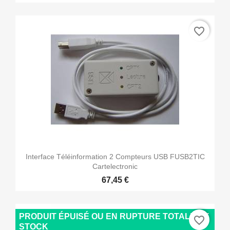
favorite_border
(6 avis)
Interface Téléinformation 2 Compteurs USB FUSB2TIC
Cartelectronic
67,45 €
PRODUIT ÉPUISÉ OU EN RUPTURE TOTALE DE
favorite_border
STOCK