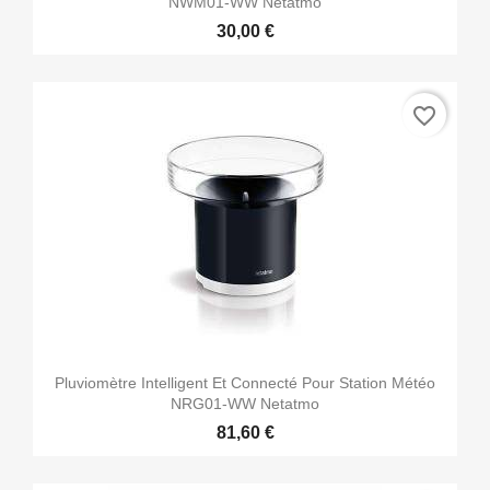
NWM01-WW Netatmo
30,00 €
favorite_border
Pluviomètre Intelligent Et Connecté Pour Station Météo
NRG01-WW Netatmo
81,60 €