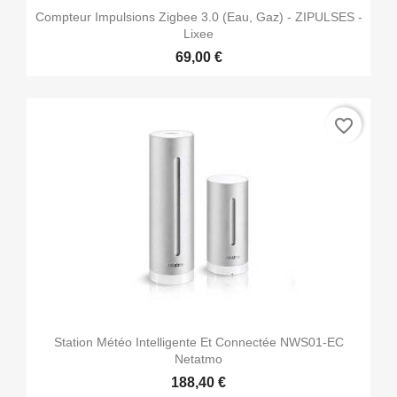
Compteur Impulsions Zigbee 3.0 (eau, Gaz) - ZIPULSES -
Lixee
69,00 €
favorite_border
Station Météo Intelligente Et Connectée NWS01-EC
Netatmo
188,40 €