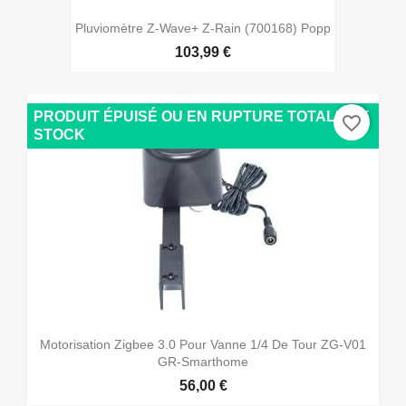
Pluviomètre Z-Wave+ Z-Rain (700168) Popp
103,99 €
PRODUIT ÉPUISÉ OU EN RUPTURE TOTALE DE
favorite_border
STOCK
Motorisation Zigbee 3.0 Pour Vanne 1/4 De Tour ZG-V01
GR-Smarthome
56,00 €