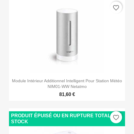
favorite_border
Module Intérieur Additionnel Intelligent Pour Station Météo
NIM01-WW Netatmo
81,60 €
PRODUIT ÉPUISÉ OU EN RUPTURE TOTALE DE
favorite_border
STOCK