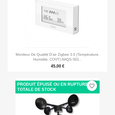
Moniteur De Qualité D'air Zigbee 3.0 (température,
Humidité, COVT) AAQS-S01...
45,00 €
PRODUIT ÉPUISÉ OU EN RUPTURE
favorite_border
TOTALE DE STOCK