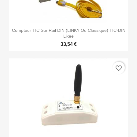
Compteur TIC Sur Rail DIN (LINKY Ou Classique) TIC-DIN
Lixee
33,54 €
favorite_border
(5 avis)