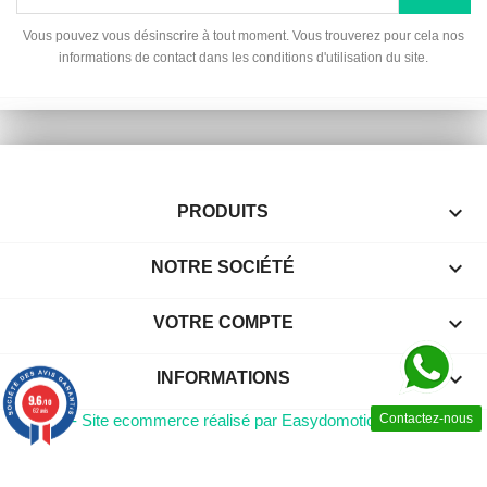
Vous pouvez vous désinscrire à tout moment. Vous trouverez pour cela nos
informations de contact dans les conditions d'utilisation du site.

PRODUITS

NOTRE SOCIÉTÉ

VOTRE COMPTE
keyboard_arrow_down
INFORMATIONS
9.6
/10
62 avis
Contactez-nous
© 2026 - Site ecommerce réalisé par Easydomotic