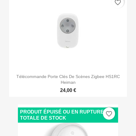
favorite_border
Télécommande Porte Clés De Scènes Zigbee HS1RC
Heiman
24,00 €
PRODUIT ÉPUISÉ OU EN RUPTURE
favorite_border
TOTALE DE STOCK