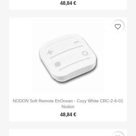
48,84 €
favorite_border
NODON Soft Remote EnOcean - Cozy White CRC-2-6-01
Nodon
48,84 €