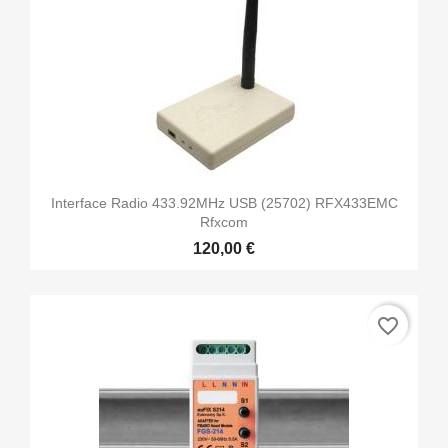
Interface Radio 433.92MHz USB (25702) RFX433EMC
Rfxcom
120,00 €
favorite_border