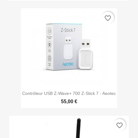
favorite_border
Contrôleur USB Z-Wave+ 700 Z-Stick 7 - Aeotec
55,00 €
favorite_border