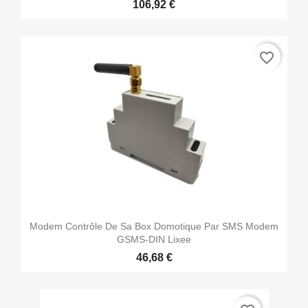
106,92 €
favorite_border
Modem Contrôle De Sa Box Domotique Par SMS Modem
GSMS-DIN Lixee
46,68 €