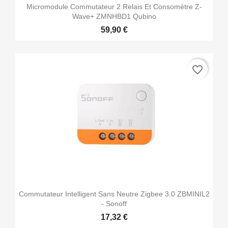
Micromodule Commutateur 2 Relais Et Consomètre Z-
Wave+ ZMNHBD1 Qubino
59,90 €
favorite_border
Commutateur Intelligent Sans Neutre Zigbee 3.0 ZBMINIL2
- Sonoff
17,32 €