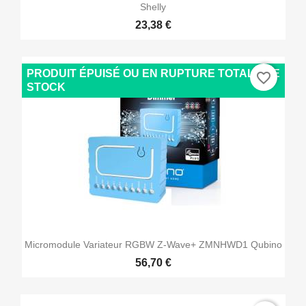
Shelly
23,38 €
PRODUIT ÉPUISÉ OU EN RUPTURE TOTALE DE
favorite_border
STOCK
Micromodule Variateur RGBW Z-Wave+ ZMNHWD1 Qubino
56,70 €