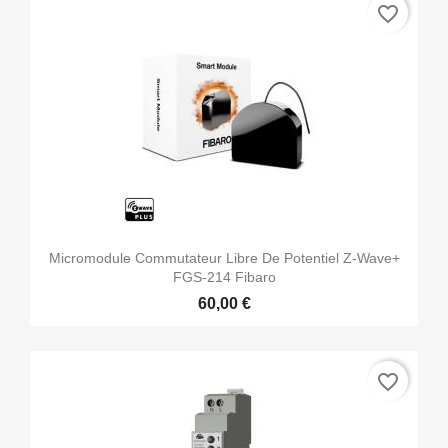
favorite_border
Micromodule Commutateur Libre De Potentiel Z-Wave+
FGS-214 Fibaro
60,00 €
favorite_border