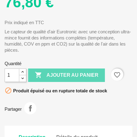
76,80 €
Prix indiqué en TTC
Le capteur de qualité d'air Eurotronic avec une conception ultra-
mince fournit des informations complètes (température,
humidité, COV en ppm et CO2) sur la qualité de l'air dans les
pièces.
Quantité

favorite_border
AJOUTER AU PANIER

Produit épuisé ou en rupture totale de stock
Partager