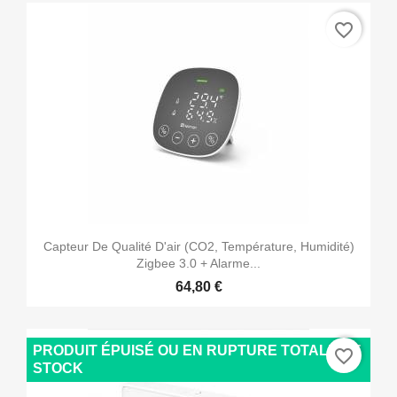
favorite_border
Capteur De Qualité D'air (CO2, Température, Humidité)
Zigbee 3.0 + Alarme...
64,80 €
PRODUIT ÉPUISÉ OU EN RUPTURE TOTALE DE
favorite_border
STOCK