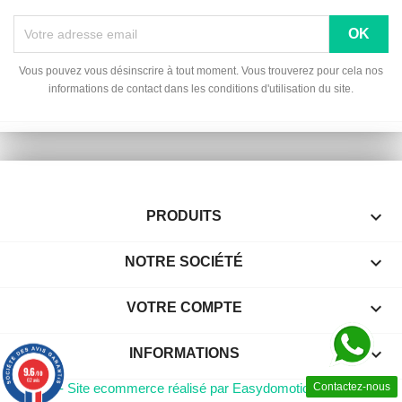
Vous pouvez vous désinscrire à tout moment. Vous trouverez pour cela nos
informations de contact dans les conditions d'utilisation du site.

PRODUITS

NOTRE SOCIÉTÉ

VOTRE COMPTE
keyboard_arrow_down
INFORMATIONS
9.6
/10
62 avis
© 2026 - Site ecommerce réalisé par Easydomotic
Contactez-nous