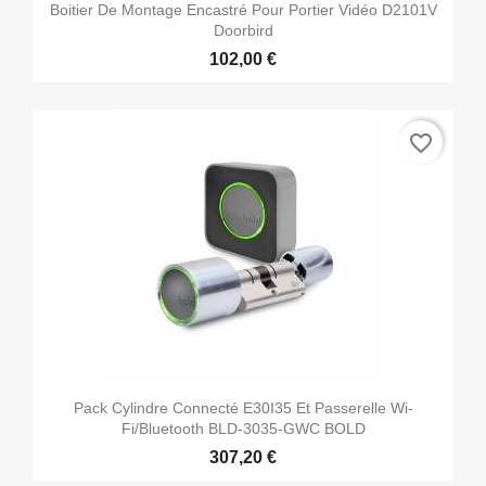
Boitier De Montage Encastré Pour Portier Vidéo D2101V
Doorbird
102,00 €
favorite_border
Pack Cylindre Connecté E30I35 Et Passerelle Wi-
Fi/Bluetooth BLD-3035-GWC BOLD
307,20 €