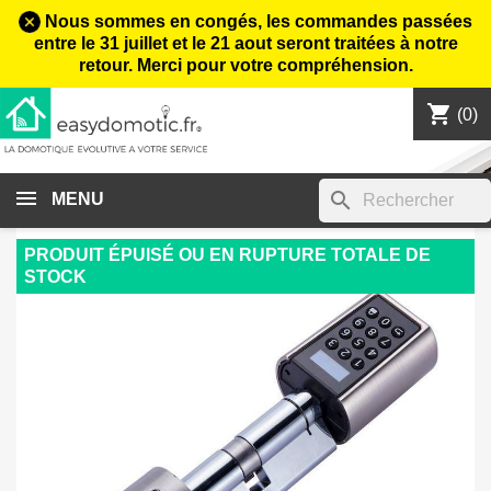
Nous sommes en congés, les commandes passées
entre le 31 juillet et le 21 aout seront traitées à notre
retour. Merci pour votre compréhension.
shopping_cart

(0)
search
MENU
PRODUIT ÉPUISÉ OU EN RUPTURE TOTALE DE
STOCK