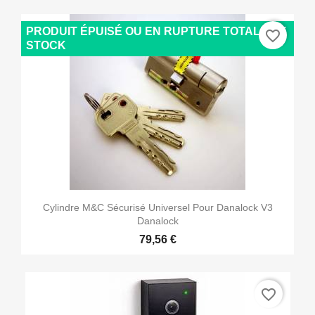
PRODUIT ÉPUISÉ OU EN RUPTURE TOTALE DE
favorite_border
STOCK
Cylindre M&C Sécurisé Universel Pour Danalock V3
Danalock
79,56 €
favorite_border