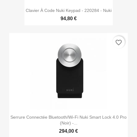
Clavier À Code Nuki Keypad - 220284 - Nuki
94,80 €
favorite_border
Serrure Connectée Bluetooth/Wi-Fi Nuki Smart Lock 4.0 Pro
(noir) -...
294,00 €