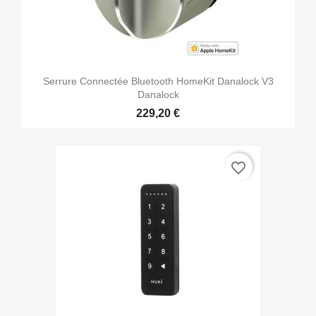
Serrure Connectée Bluetooth HomeKit Danalock V3
Danalock
229,20 €
favorite_border