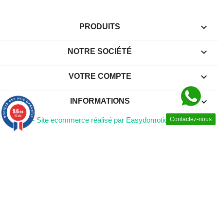

PRODUITS

NOTRE SOCIÉTÉ

VOTRE COMPTE
keyboard_arrow_down
INFORMATIONS
9.6
/10
62 avis
© 2026 - Site ecommerce réalisé par Easydomotic
Contactez-nous