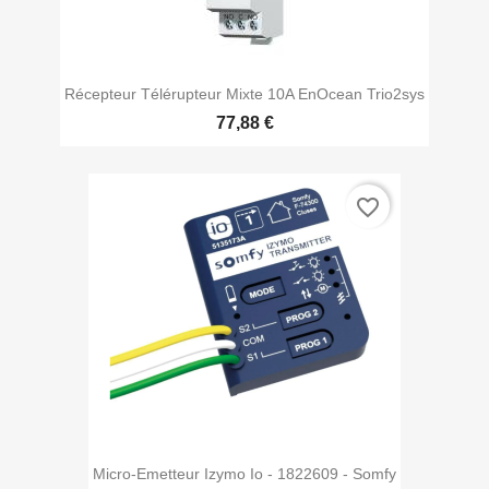
Récepteur Télérupteur Mixte 10A EnOcean Trio2sys
77,88 €
favorite_border
Micro-Emetteur Izymo Io - 1822609 - Somfy