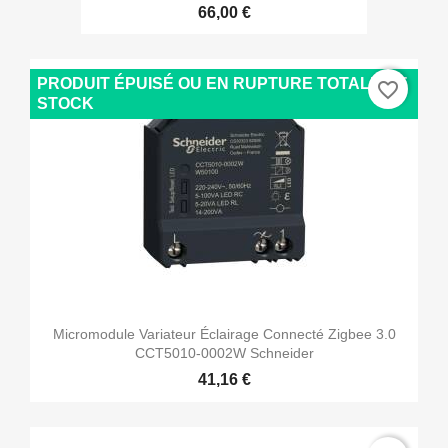
66,00 €
PRODUIT ÉPUISÉ OU EN RUPTURE TOTALE DE
favorite_border
STOCK
Micromodule Variateur Éclairage Connecté Zigbee 3.0
CCT5010-0002W Schneider
41,16 €