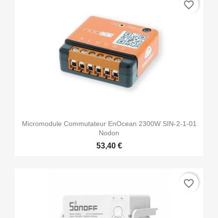
favorite_border
Micromodule Commutateur EnOcean 2300W SIN-2-1-01
Nodon
53,40 €
favorite_border