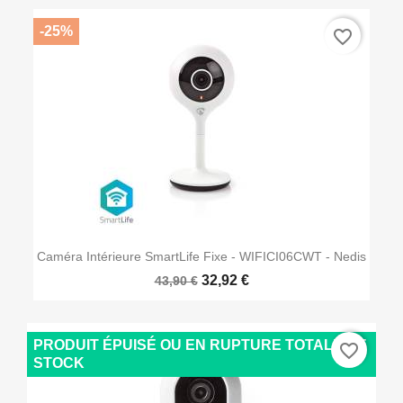
-25%
favorite_border
Caméra Intérieure SmartLife Fixe - WIFICI06CWT - Nedis
32,92 €
43,90 €
PRODUIT ÉPUISÉ OU EN RUPTURE TOTALE DE
favorite_border
STOCK