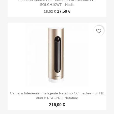
SOLCH10WT - Nedis
17,59 €
18,52 €
favorite_border
Caméra Intérieure Intelligente Netatmo Connectée Full HD
Alu/or NSC-PRO Netatmo
216,00 €