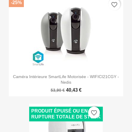
-25%
favorite_border
Caméra Intérieure SmartLife Motorisée - WIFICI21CGY -
Nedis
40,43 €
53,90 €
PRODUIT ÉPUISÉ OU EN
favorite_border
RUPTURE TOTALE DE STOCK