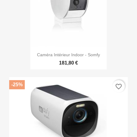
Caméra Intérieur Indoor - Somfy
181,80 €
-25%
favorite_border