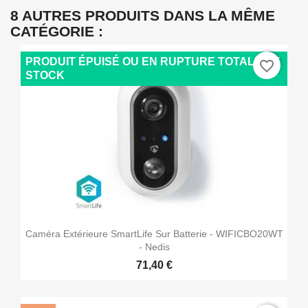
8 AUTRES PRODUITS DANS LA MÊME
CATÉGORIE :
PRODUIT ÉPUISÉ OU EN RUPTURE TOTALE DE
favorite_border
STOCK
Caméra Extérieure SmartLife Sur Batterie - WIFICBO20WT
- Nedis
71,40 €