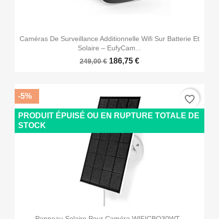
Caméras De Surveillance Additionnelle Wifi Sur Batterie Et
Solaire – EufyCam...
186,75 €
249,00 €
-5%
favorite_border
PRODUIT ÉPUISÉ OU EN RUPTURE TOTALE DE
STOCK
Panneau Solaire Pour Caméra WIFICBO30WT -