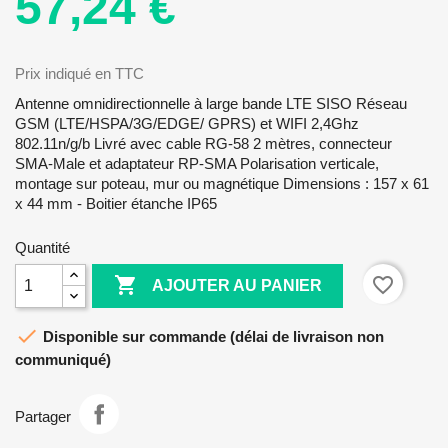
57,24 €
Prix indiqué en TTC
Antenne omnidirectionnelle à large bande LTE SISO Réseau
GSM (LTE/HSPA/3G/EDGE/ GPRS) et WIFI 2,4Ghz
802.11n/g/b Livré avec cable RG-58 2 mètres, connecteur
SMA-Male et adaptateur RP-SMA Polarisation verticale,
montage sur poteau, mur ou magnétique Dimensions : 157 x 61
x 44 mm - Boitier étanche IP65
Quantité

favorite_border
AJOUTER AU PANIER

Disponible sur commande (délai de livraison non
communiqué)
Partager