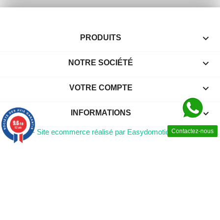

PRODUITS

NOTRE SOCIÉTÉ

VOTRE COMPTE
keyboard_arrow_down
INFORMATIONS
9.6
/10
62 avis
© 2026 - Site ecommerce réalisé par Easydomotic
Contactez-nous