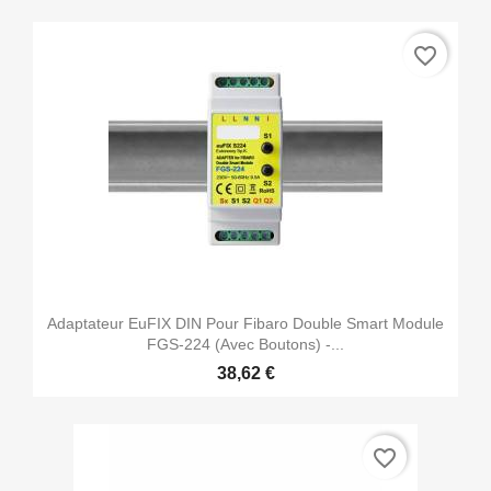
favorite_border
Adaptateur EuFIX DIN Pour Fibaro Double Smart Module
FGS-224 (avec Boutons) -...
38,62 €
favorite_border