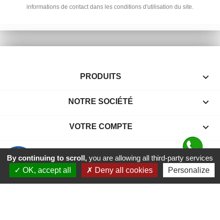
informations de contact dans les conditions d'utilisation du site.

PRODUITS

NOTRE SOCIÉTÉ

VOTRE COMPTE
keyboard_arrow_down
INFORMATIONS
By continuing to scroll,
you are allowing all third-party services
9.6
/10
62 avis
OK, accept all
Deny all cookies
Personalize
Contactez-nous
© 2026 - Site ecommerce réalisé par Easydomotic