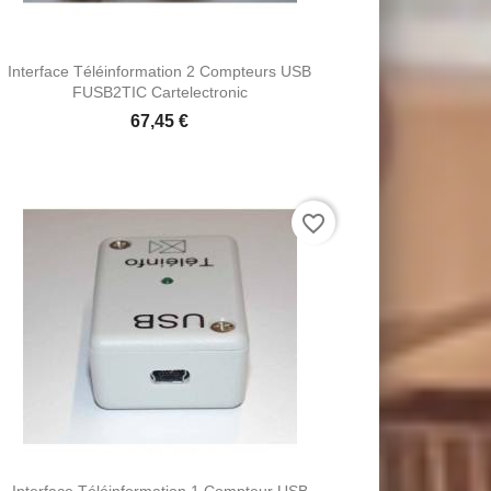
AJOUTER AU PANIER
Interface Téléinformation 2 Compteurs USB
FUSB2TIC Cartelectronic
67,45 €
favorite_border
AJOUTER AU PANIER
Interface Téléinformation 1 Compteur USB