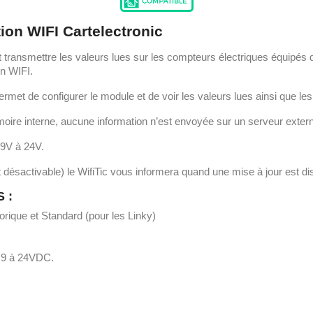
tion WIFI Cartelectronic
 et transmettre les valeurs lues sur les compteurs électriques équipés 
en WIFI.
met de configurer le module et de voir les valeurs lues ainsi que le
oire interne, aucune information n’est envoyée sur un serveur exter
 9V à 24V.
 désactivable) le WifiTic vous informera quand une mise à jour est di
 :
orique et Standard (pour les Linky)
e 9 à 24VDC.