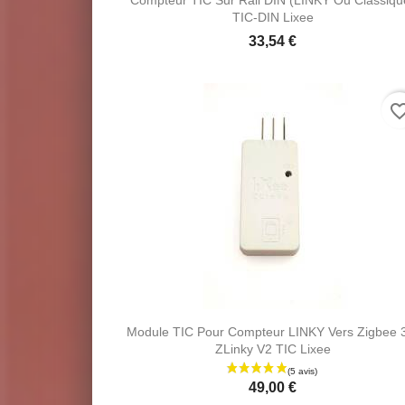
TIC-DIN Lixee
33,54 €
favorite_bo
AJOUTER AU PANIER
Module TIC Pour Compteur LINKY Vers Zigbee 
ZLinky V2 TIC Lixee
49,00 €