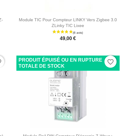
AJOUTER AU PANIER
Z-
Module TIC Pour Compteur LINKY Vers Zigbee 3.0
ZLinky TIC Lixee
49,00 €
PRODUIT ÉPUISÉ OU EN RUPTURE
rder
favorite_border
TOTALE DE STOCK
AJOUTER AU PANIER
e)
Module Rail DIN Compteur D'énergie Z-Wave+