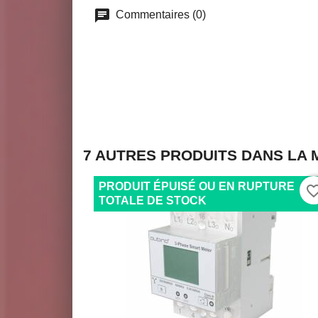
Commentaires (0)
7 AUTRES PRODUITS DANS LA 
PRODUIT ÉPUISÉ OU EN RUPTURE
favorite_bo
TOTALE DE STOCK