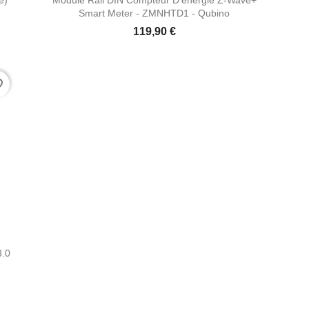
Smart Meter - ZMNHTD1 - Qubino
119,90 €
rder
3.0