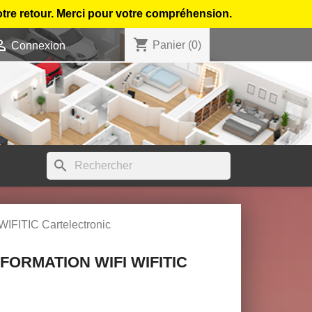
otre retour. Merci pour votre compréhension.
shopping_cart

Panier
(0)
Connexion
search
 WIFITIC Cartelectronic
FORMATION WIFI WIFITIC