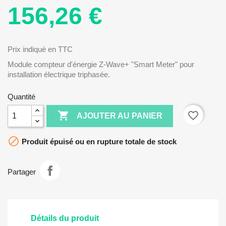
156,26 €
Prix indiqué en TTC
Module compteur d'énergie Z-Wave+ "Smart Meter" pour
installation électrique triphasée.
Quantité

favorite_border
AJOUTER AU PANIER

Produit épuisé ou en rupture totale de stock
Partager
Détails du produit