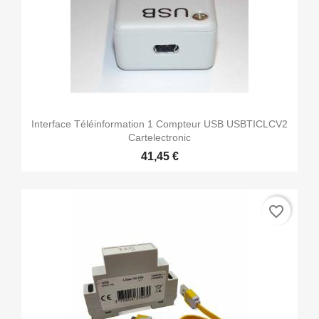
Interface Téléinformation 1 Compteur USB USBTICLCV2
Cartelectronic
41,45 €
favorite_border