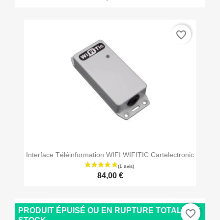
favorite_border
Interface Téléinformation WIFI WIFITIC Cartelectronic
84,00 €
(6 avis)
PRODUIT ÉPUISÉ OU EN RUPTURE TOTALE DE
favorite_border