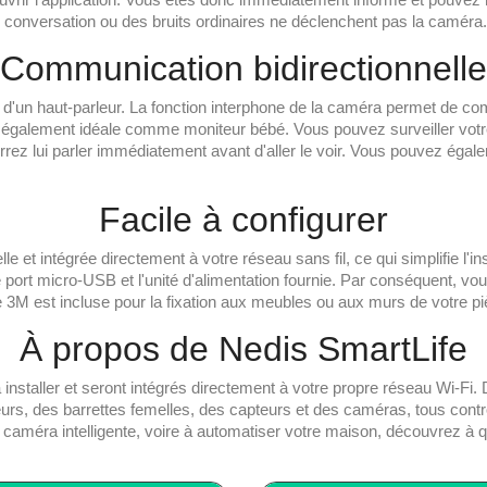
e conversation ou des bruits ordinaires ne déclenchent pas la caméra.
Communication bidirectionnelle
 d'un haut-parleur. La fonction interphone de la caméra permet de c
st également idéale comme moniteur bébé. Vous pouvez surveiller votr
rrez lui parler immédiatement avant d'aller le voir. Vous pouvez égale
Facile à configurer
e et intégrée directement à votre réseau sans fil, ce qui simplifie l'i
port micro-USB et l'unité d'alimentation fournie. Par conséquent, vo
 3M est incluse pour la fixation aux meubles ou aux murs de votre pi
À propos de Nedis SmartLife
à installer et seront intégrés directement à votre propre réseau Wi-F
s, des barrettes femelles, des capteurs et des caméras, tous contrôla
éra intelligente, voire à automatiser votre maison, découvrez à quel