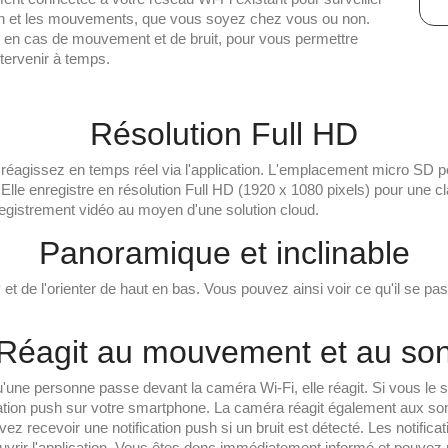
son et les mouvements, que vous soyez chez vous ou non.
it en cas de mouvement et de bruit, pour vous permettre
ntervenir à temps.
Résolution Full HD
 réagissez en temps réel via l'application. L'emplacement micro SD 
Elle enregistre en résolution Full HD (1920 x 1080 pixels) pour une c
registrement vidéo au moyen d'une solution cloud.
Panoramique et inclinable
P et de l'orienter de haut en bas. Vous pouvez ainsi voir ce qu'il se 
Réagit au mouvement et au so
une personne passe devant la caméra Wi-Fi, elle réagit. Si vous le 
ation push sur votre smartphone. La caméra réagit également aux so
vez recevoir une notification push si un bruit est détecté. Les notifi
vrir l'application. Vous êtes donc immédiatement informé et pouvez r