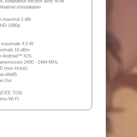
 Adaptateur secteur avec fiche
tériel d'installation
n maximal 3 dBi
l HD 1080p
 maximale 4.5 W
aximale 18 dBm
our Android™ IOS
transmission 2400 - 2484 MHz
 (non inclus)
cultatif)
ue Oui
 (CEE 7/16)
tenu Wi-Fi