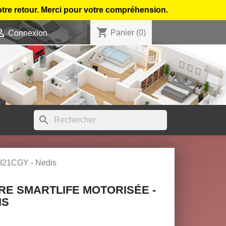
otre retour. Merci pour votre compréhension.
shopping_cart

Panier
(0)
Connexion
search
CI21CGY - Nedis
RE SMARTLIFE MOTORISÉE -
IS