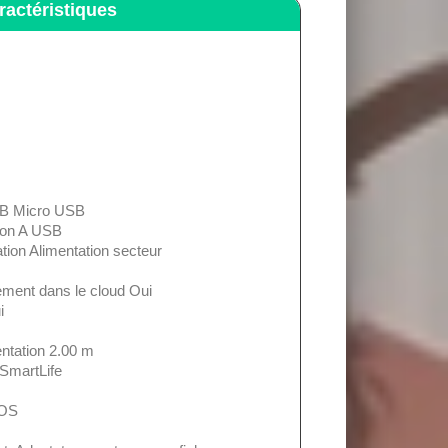
ractéristiques
n B Micro USB
tion A USB
tion Alimentation secteur
rement dans le cloud Oui
i
ntation 2.00 m
SmartLife
MOS