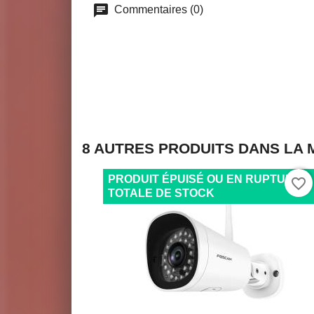
Commentaires (0)
8 AUTRES PRODUITS DANS LA 
PRODUIT ÉPUISÉ OU EN RUPTURE
favorite_border
TOTALE DE STOCK